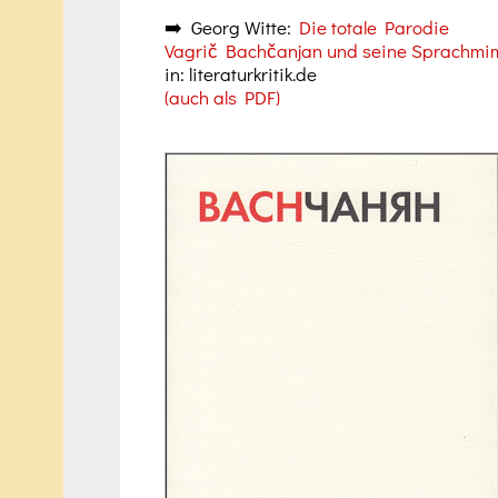
➡️ Georg Witte:
Die totale Parodie
Vagrič Bachčanjan und seine Sprachmim
in: literaturkritik.de
(auch als PDF)