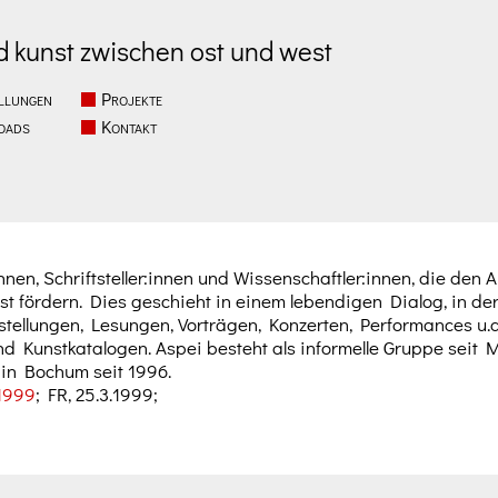
d kunst zwischen ost und west
llungen
Projekte
oads
Kontakt
nnen, Schriftsteller:innen und Wissenschaftler:innen, die den 
t fördern. Dies geschieht in einem lebendigen Dialog, in de
ellungen, Lesungen, Vorträgen, Konzerten, Performances u.a.,
nd Kunstkatalogen. Aspei besteht als informelle Gruppe seit M
 in Bochum seit 1996.
.1999
; FR, 25.3.1999;