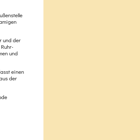
ußenstelle
namigen
r und der
 Ruhr-
lmen und
fasst einen
aus der
ode