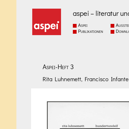
aspei – literatur un
Aspei
Ausste
Publikationen
Downl
Aspei-Heft 3
Rita Luhnemett, Francisco Infante: