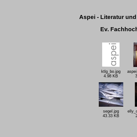
Aspei - Literatur u
Ev. Fachhoc
ktlg_bo.jpg
aspei
4.98 KB
segel.jpg
elly_
43.33 KB