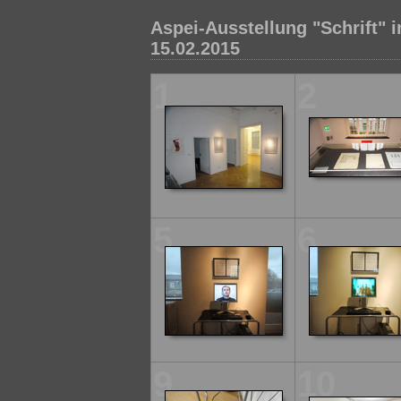
Aspei-Ausstellung "Schrift" 
15.02.2015
1
2
5
6
9
10